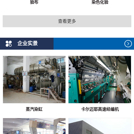
验布
染色化验
查看更多
企业实景
蒸汽染缸
卡尔迈耶高速经编机