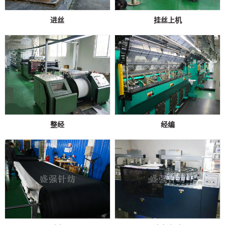
进丝
挂丝上机
整经
经编