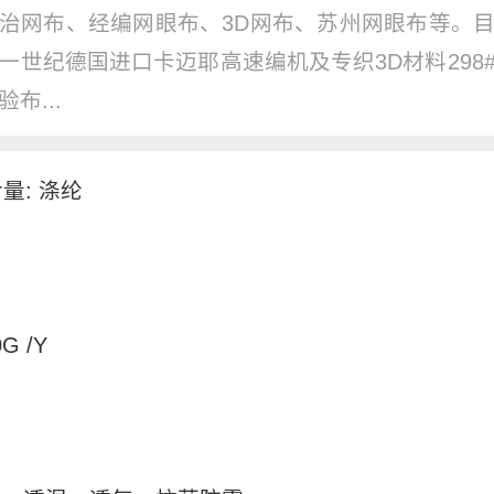
治网布、经编网眼布、3D网布、苏州网眼布等。
一世纪德国进口卡迈耶高速编机及专织3D材料298
布...
量: 涤纶
G /Y