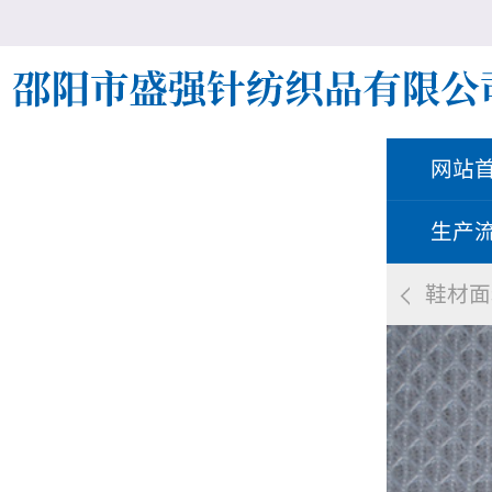
网站
生产
鞋材面